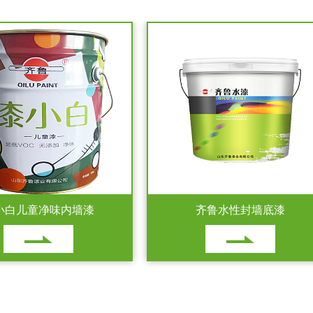
儿童净味内墙漆
齐鲁水性封墙底漆