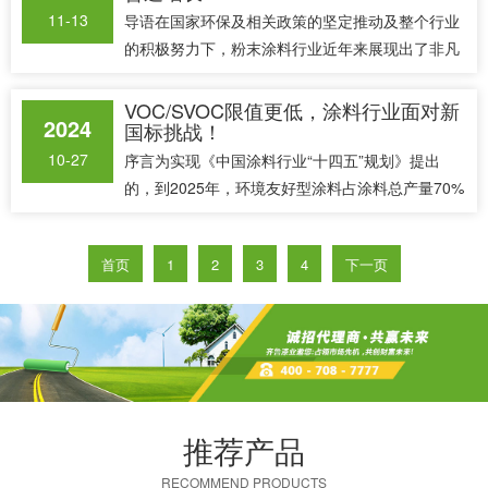
案》的......
11-13
导语在国家环保及相关政策的坚定推动及整个行业
的积极努力下，粉末涂料行业近年来展现出了非凡
的韧性和活力，继续保持高速增长态势。2023年，
中国热固性粉末涂料市场的表现尤为亮眼，销量达
VOC/SVOC限值更低，涂料行业面对新
2024
国标挑战！
到248.4万吨，与上一年度相比，实现了8%的显著
增长。这一......
10-27
序言为实现《中国涂料行业“十四五”规划》提出
的，到2025年，环境友好型涂料占涂料总产量70%
的目标，工信部修订了9项涂料行业的国家标准。
此前，工信部发布了《涂料中有害物质限量 第1部
首页
1
2
3
4
下一页
分：建筑涂料》、《涂料中有害物质限量 第2部
分：工业涂料......
推荐产品
RECOMMEND PRODUCTS