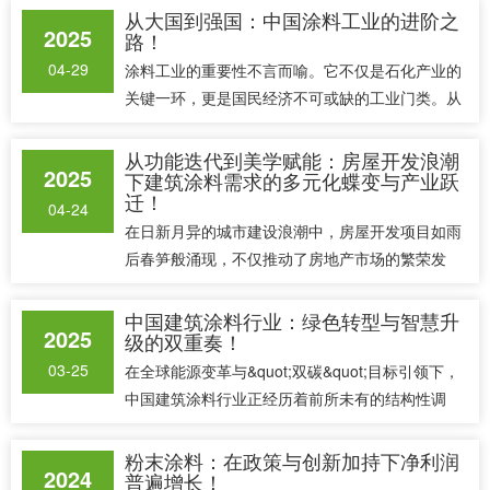
告，明确其“新增长引擎”的战略定位；2024年12
从大国到强国：中国涂料工业的进阶之
2025
路！
月，中共中央办公厅、国务院办公厅印发《关于加
快建设统......
04-29
涂料工业的重要性不言而喻。它不仅是石化产业的
关键一环，更是国民经济不可或缺的工业门类。从
日常的建筑装饰、家居美化，到汽车制造、电子设
备生产以及家用电器的表面处理，涂料产品无处不
从功能迭代到美学赋能：房屋开发浪潮
2025
下建筑涂料需求的多元化蝶变与产业跃
在。在高端制造业、战略性新兴产业以及国防军工
迁！
等高端和战略领域，涂......
04-24
在日新月异的城市建设浪潮中，房屋开发项目如雨
后春笋般涌现，不仅推动了房地产市场的繁荣发
展，也对建筑材料行业提出了更高、更多元化的要
求。其中，建筑涂料作为房屋外观与室内装饰的重
中国建筑涂料行业：绿色转型与智慧升
2025
级的双重奏！
要组成部分，其多样化需求尤为显著。本文将深入
探讨房屋开发项目对建筑......
03-25
在全球能源变革与&quot;双碳&quot;目标引领下，
中国建筑涂料行业正经历着前所未有的结构性调
整。这场变革由政策法规、市场需求、技术创新三
重引擎驱动，推动行业从传统制造向绿色智造跃
粉末涂料：在政策与创新加持下净利润
2024
普遍增长！
迁。2024-2025年，随着《绿色建筑创建行动方