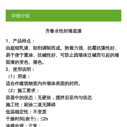
详细介绍
齐鲁水性封墙底漆
1、
产品特点：
由超细乳液、助剂调制而成。附着力强、抗霉抗藻性好、
易干便于重涂、抗碱性好、可防止因墙体泛碱而引起的墙
面漆的变色、褪色。
2、
使用说明：
（1）用途：
适合作建筑物室内外墙体表面的封闭。
（
2
）施工要求：
容器中的状态：无硬块，搅拌后呈均匀状态
施工性：刷涂二道无障碍
低温稳定性：不变质
干燥时间(表干)：≤2h
涂膜外观：正常；